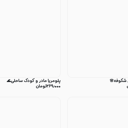
 شکوفه🌸
پلومریا مادر و کودک ساحلی🌊
۲۶۹٫۰۰۰
تومان