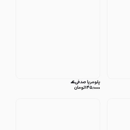
پلومریا صدفی🌊
۱۴۵٫۰۰۰
تومان