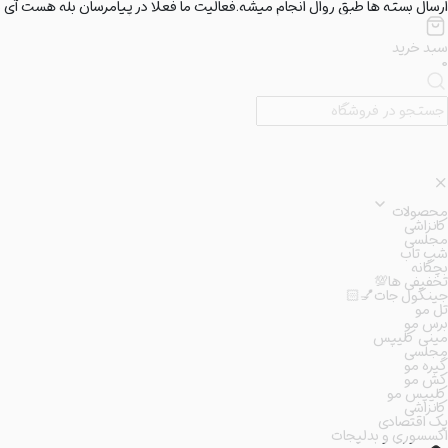
ارسال بسته ها طبق روال انجام میشه.فعالیت ما فعلا در پیامرسان بله هست آی دی کانال c
سبد خرید
۰
محصولات
کانزاشی
مجلسی
شب تاب
بچگانه
تخفیفی ها💯
جینگول جات💅🏻
تل مو
برس مو
مینی کلیپس
مجلسی
گیره مو
کش مو
کلیپس مو
کانزاشی
پک اقتصادی
اکسسوری و بدلیجات