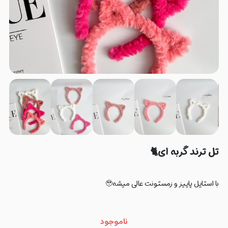
تل ترند گربه ای🐈
با استایل پاییز و زمستونت عالی میشه🥹
ناموجود