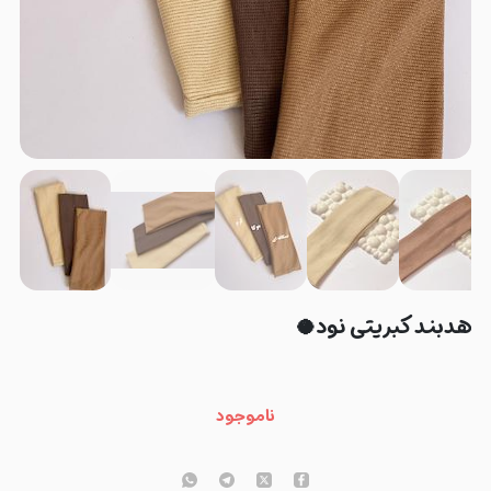
هدبند کبریتی نود🥥
ناموجود