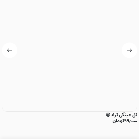

تل عینکی ترند😎
۰
تومان
۹۹٫۰۰۰