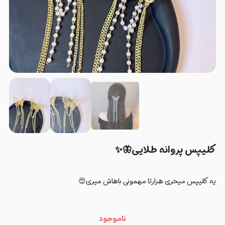
کلیپس پروانه طلایی🦋✨
یه کلیپس میخری هزارتا مهمونی باهاش میری😍
ناموجود